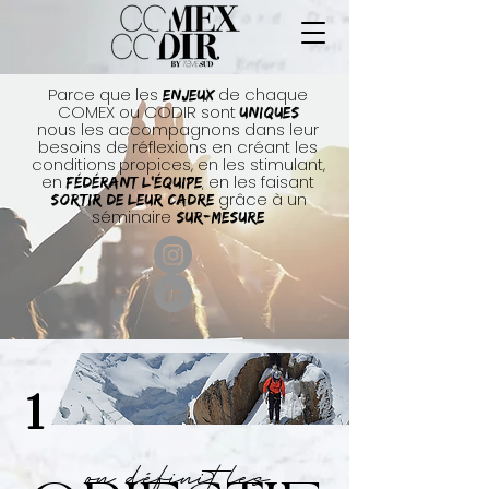
Parce que les
de chaque
ENJEUX
COMEX ou CODIR sont
uniques
nous les accompagnons dans leur
besoins de réflexions en créant les
conditions
propices, en les stimulant,
en
en les faisant
,
fédérant l’équipe
grâce à un
sortir de leur cadre
séminaire
sur-mesure
1
on définit les